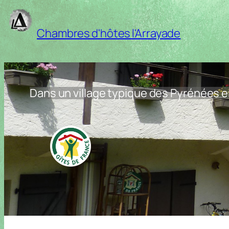
Aller
au
Chambres d'hôtes l'Arrayade
contenu
Dans un village typique des Pyrénées e