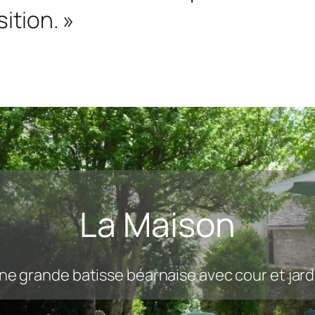
ition. »
La Maison
ne grande batisse béarnaise avec cour et jard