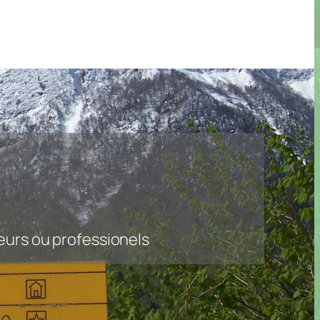
teurs ou professionels