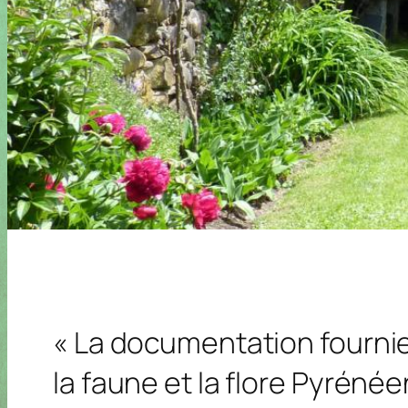
« La documentation fournie
la faune et la flore Pyréné