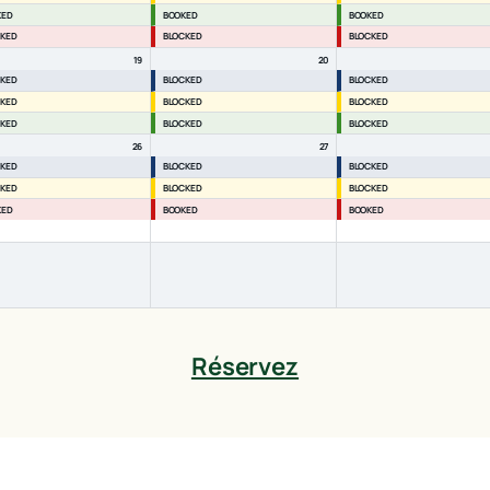
KED
BOOKED
BOOKED
CKED
BLOCKED
BLOCKED
19
20
CKED
BLOCKED
BLOCKED
CKED
BLOCKED
BLOCKED
CKED
BLOCKED
BLOCKED
26
27
CKED
BLOCKED
BLOCKED
CKED
BLOCKED
BLOCKED
KED
BOOKED
BOOKED
Réservez