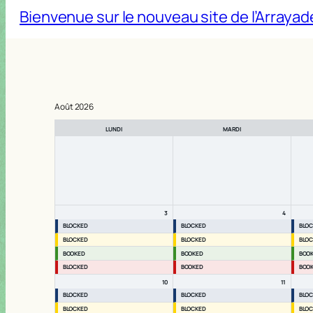
Bienvenue sur le nouveau site de l’Arrayad
Sélection
Août 2026
du
mois
LUNDI
MARDI
3
4
BLOCKED
BLOCKED
BLO
BLOCKED
BLOCKED
BLO
BOOKED
BOOKED
BOO
BLOCKED
BOOKED
BOO
10
11
BLOCKED
BLOCKED
BLO
BLOCKED
BLOCKED
BLO