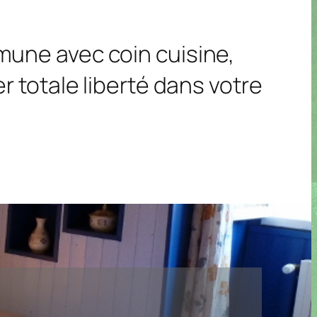
mune avec coin cuisine,
r totale liberté dans votre