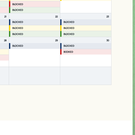
BLOCKED
BLOCKED
21
22
23
BLOCKED
BLOCKED
BLOCKED
BLOCKED
BLOCKED
BLOCKED
28
29
30
BLOCKED
BLOCKED
BOOKED