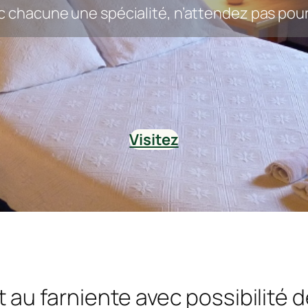
 chacune une spécialité, n’attendez pas pour 
Visitez
et au farniente avec possibilité 