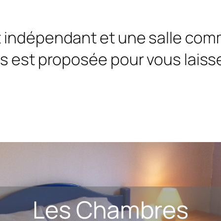
 indépendant et une salle com
s est proposée pour vous laisse
Les Chambres