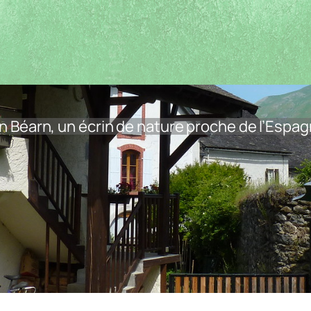
n Béarn, un écrin de nature proche de l’Espa