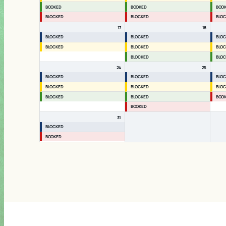
BOOKED
BOOKED
BOO
BLOCKED
BLOCKED
BLO
17
18
BLOCKED
BLOCKED
BLO
BLOCKED
BLOCKED
BLO
BLOCKED
BLO
24
25
BLOCKED
BLOCKED
BLO
BLOCKED
BLOCKED
BLO
BLOCKED
BLOCKED
BOO
BOOKED
31
BLOCKED
BOOKED