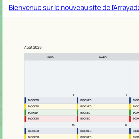
Bienvenue sur le nouveau site de l’Arrayad
Sélection
Août 2026
du
mois
LUNDI
MARDI
3
4
BLOCKED
BLOCKED
BLO
BLOCKED
BLOCKED
BLO
BOOKED
BOOKED
BOO
BLOCKED
BOOKED
BOO
10
11
BLOCKED
BLOCKED
BLO
BLOCKED
BLOCKED
BLO