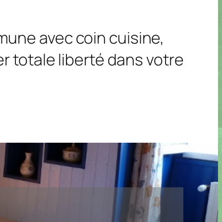
mune avec coin cuisine,
r totale liberté dans votre