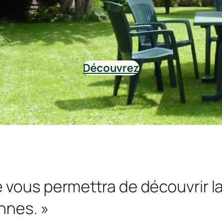
Découvrez
 vous permettra de découvrir la
ennes. »