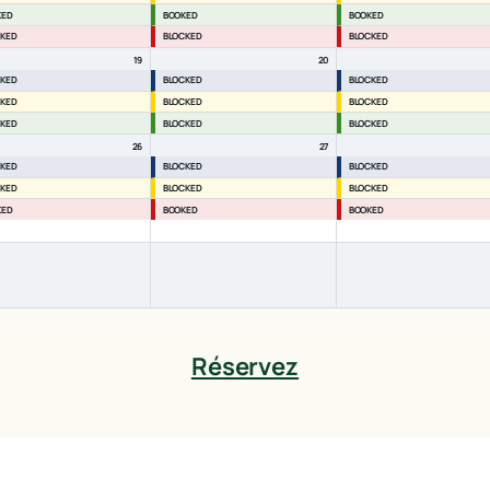
KED
BOOKED
BOOKED
CKED
BLOCKED
BLOCKED
19
20
CKED
BLOCKED
BLOCKED
CKED
BLOCKED
BLOCKED
CKED
BLOCKED
BLOCKED
26
27
CKED
BLOCKED
BLOCKED
CKED
BLOCKED
BLOCKED
KED
BOOKED
BOOKED
Réservez