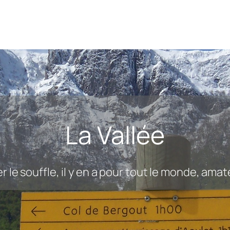
La Vallée
r le souffle, il y en a pour tout le monde, ama