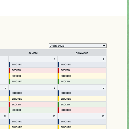
SAMEDI
DIMANCHE
1
2
BLOCKED
BLOCKED
BOOKED
BOOKED
BOOKED
BLOCKED
BLOCKED
BOOKED
7
8
9
BLOCKED
BLOCKED
BLOCKED
BLOCKED
BOOKED
BOOKED
BOOKED
BLOCKED
14
15
16
BLOCKED
BLOCKED
BLOCKED
BLOCKED