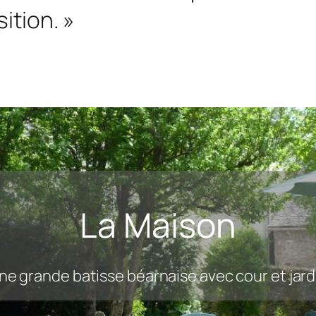
ition. »
La Maison
ne grande batisse béarnaise avec cour et jard