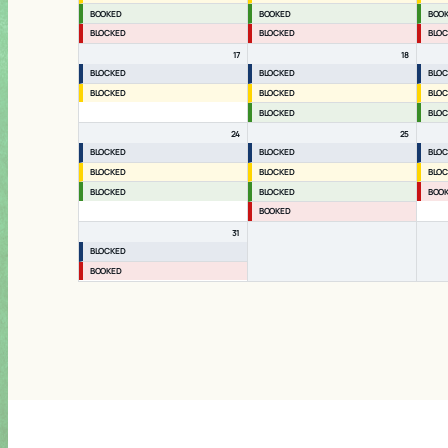
BOOKED
BOOKED
BOO
BLOCKED
BLOCKED
BLO
17
18
BLOCKED
BLOCKED
BLO
BLOCKED
BLOCKED
BLO
BLOCKED
BLO
24
25
BLOCKED
BLOCKED
BLO
BLOCKED
BLOCKED
BLO
BLOCKED
BLOCKED
BOO
BOOKED
31
BLOCKED
BOOKED