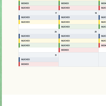
BOOKED
BOOKED
BOO
BLOCKED
BLOCKED
BLO
17
18
BLOCKED
BLOCKED
BLO
BLOCKED
BLOCKED
BLO
BLOCKED
BLO
24
25
BLOCKED
BLOCKED
BLO
BLOCKED
BLOCKED
BLO
BLOCKED
BLOCKED
BOO
BOOKED
31
BLOCKED
BOOKED