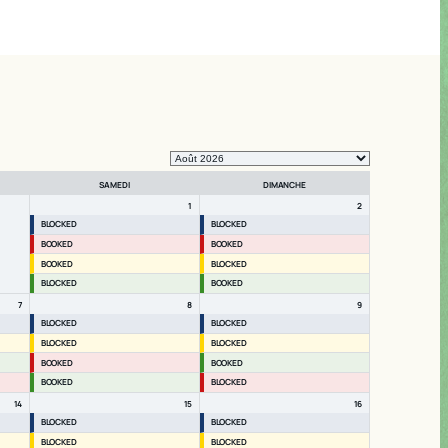
SAMEDI
DIMANCHE
1
2
BLOCKED
BLOCKED
BOOKED
BOOKED
BOOKED
BLOCKED
BLOCKED
BOOKED
7
8
9
BLOCKED
BLOCKED
BLOCKED
BLOCKED
BOOKED
BOOKED
BOOKED
BLOCKED
14
15
16
BLOCKED
BLOCKED
BLOCKED
BLOCKED