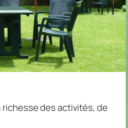
 richesse des activités, de