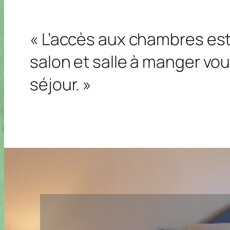
« L’accès aux chambres est
salon et salle à manger vou
séjour. »