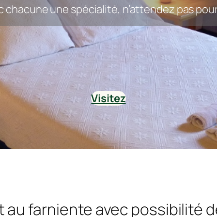
 chacune une spécialité, n’attendez pas pour 
Visitez
et au farniente avec possibilité 