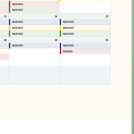
BLOCKED
BLOCKED
21
22
23
BLOCKED
BLOCKED
BLOCKED
BLOCKED
BLOCKED
BLOCKED
28
29
30
BLOCKED
BLOCKED
BOOKED