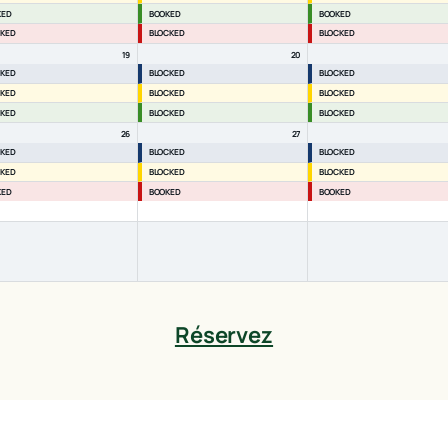
KED
BOOKED
BOOKED
CKED
BLOCKED
BLOCKED
19
20
CKED
BLOCKED
BLOCKED
CKED
BLOCKED
BLOCKED
CKED
BLOCKED
BLOCKED
26
27
CKED
BLOCKED
BLOCKED
CKED
BLOCKED
BLOCKED
KED
BOOKED
BOOKED
Réservez