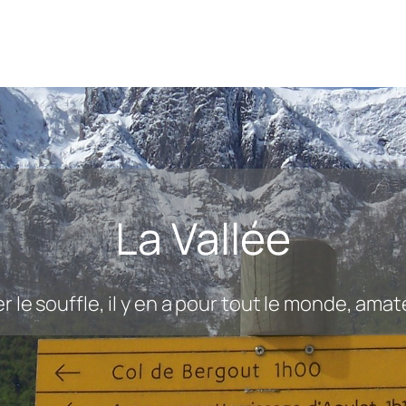
La Vallée
r le souffle, il y en a pour tout le monde, ama