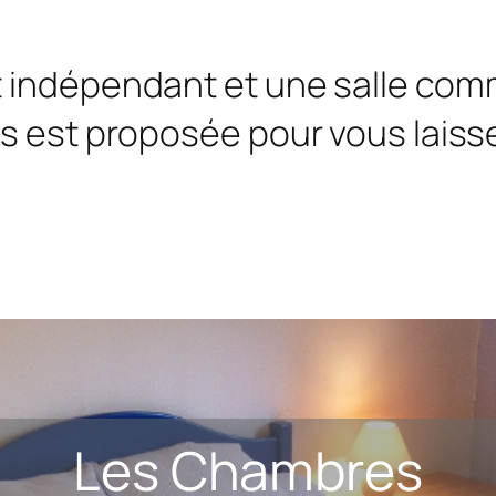
 indépendant et une salle com
s est proposée pour vous laisse
Les Chambres