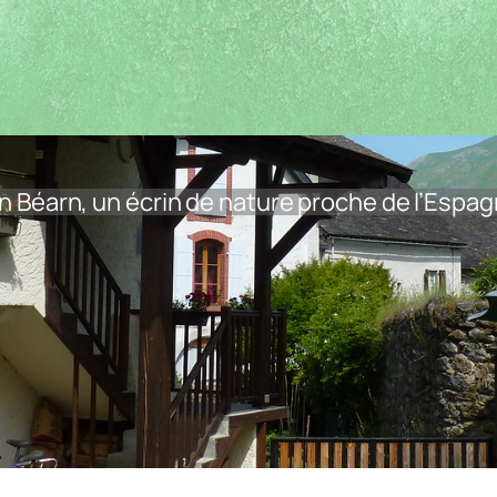
n Béarn, un écrin de nature proche de l’Espa