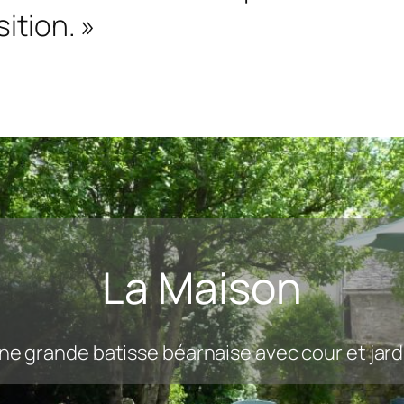
ition. »
La Maison
ne grande batisse béarnaise avec cour et jard