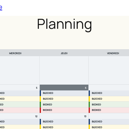
e
Planning
MERCREDI
JEUDI
VENDREDI
5
6
CKED
BLOCKED
BLOCKED
CKED
BLOCKED
BLOCKED
KED
BOOKED
BOOKED
KED
BOOKED
BOOKED
12
13
CKED
BLOCKED
BLOCKED
CKED
BLOCKED
BLOCKED