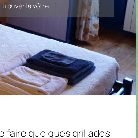
trouver la vôtre
de faire quelques grillades